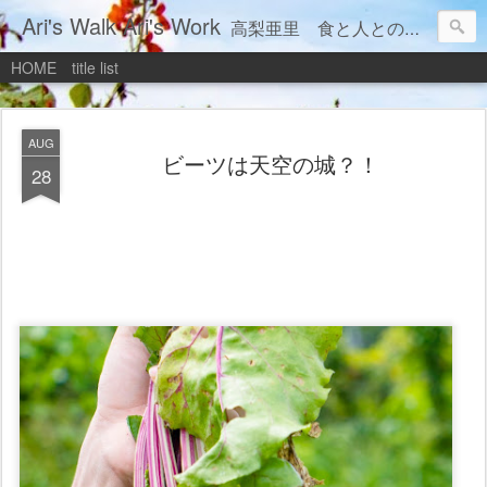
Ari's Walk Ari's Work
高梨亜里 食と人との間にもっと素敵を探す旅 ‘Ari’s Walk’ is a colourful journey through healthy organic food, colors, happiness, and elegance.
HOME
title list
AUG
ビーツは天空の城？！
28
こんにちは。フードコーディネーター写真家 高梨亜里です。