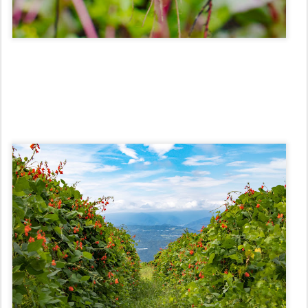
農薬と化学肥料を一切持たない、長野県東御市 標高１０００m
の
有機農園 ’たんぽぽyou農’さんへ伺ってきました。