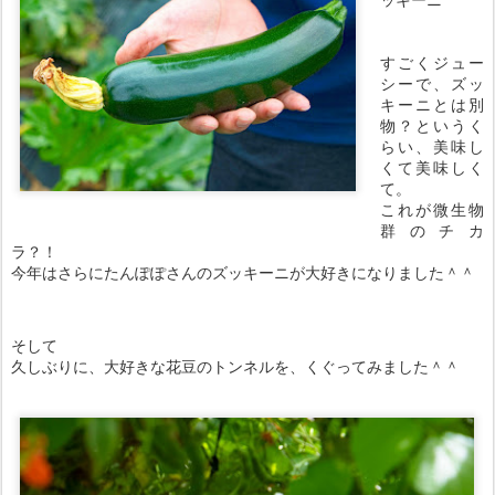
すごくジュー
シーで、ズッ
キーニとは別
物？というく
らい、美味し
くて美味しく
て。
これが微生物
群のチカ
ラ？！
今年はさらにたんぽぽさんのズッキーニが大好きになりました＾＾
そして
久しぶりに、大好きな花豆のトンネルを、くぐってみました＾＾